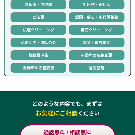
お仏壇・お位牌
引出物・返礼品
ご法要
霊園・墓石・永代供養墓
仏壇クリーニング
墓石クリーニング
心のケア・法話の会
年金・遺族年金
相続税申告
不動産の名義変更
自動車の名義変更
遺品整理
どのような内容でも、まずは
お気軽にご相談
ください
通話無料 / 相談無料