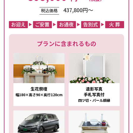
437,800円～
税込価格
プランに含まれるもの
生花祭壇
遺影写真
手札写真付
幅180×高さ90×奥行120cm
四ツ切・パール額縁