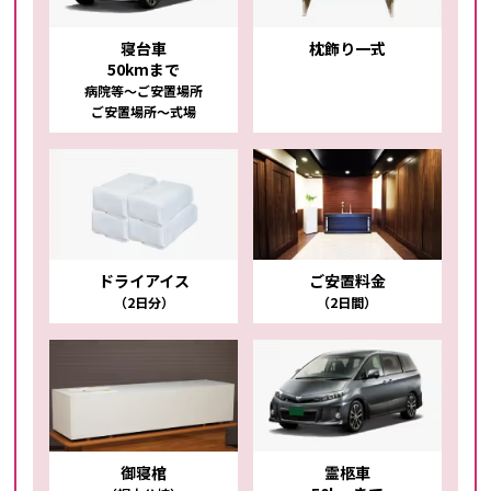
寝台車
枕飾り一式
50kmまで
病院等～ご安置場所
ご安置場所～式場
ドライアイス
ご安置料金
（2日分）
（2日間）
御寝棺
霊柩車