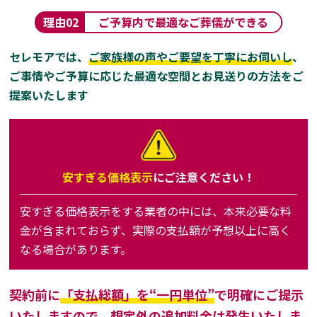
理由
02
ご予算内で最適なご葬儀ができる
セレモアでは、
ご家族様の声やご要望を丁寧にお伺いし
、
ご事情やご予算に応じた最適な空間とお見送りの方法をご
提案いたします
安すぎる価格表示
にご注意ください！
安すぎる価格表示をする業者の中には、本来必要な料
金が含まれておらず、実際の支払額が予想以上に高く
なる場合があります。
契約前に
「支払総額」を“一円単位”
で明確にご提示
いたしますので、
想定外の
追加料金は発生いたしま