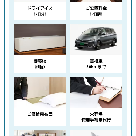
ドライアイス
ご安置料金
（2日分）
（2日間）
御寝棺
霊柩車
30kmまで
（桐棺）
ご寝棺用布団
火葬場
使用手続き代行