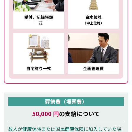
受付、記録帳類
白木位牌
一式
（中上位牌）
自宅飾り一式
企画管理費
葬祭費（埋葬費）
50,000 円
の支給について
故人が健康保険または国民健康保険に加入していた場