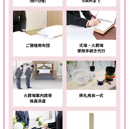
50kmまで
（桐六分棺）
ご寝棺用布団
式場・火葬場
使用手続き代行
火葬場案内誘導
拝礼用具一式
係員派遣