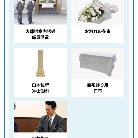
火葬場案内誘導
お別れの花束
係員派遣
白木位牌
自宅飾り用
白布
（中上位牌）